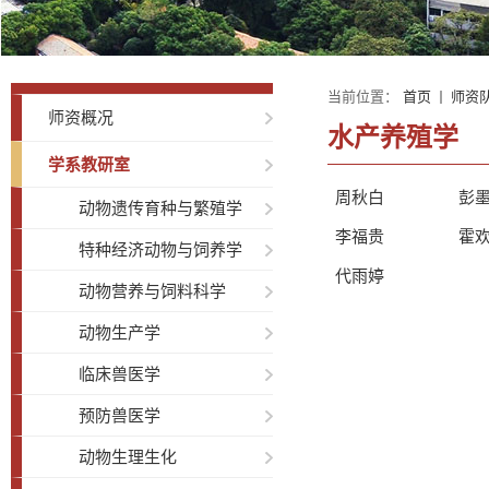
当前位置：
首页
师资
师资概况
水产养殖学
学系教研室
周秋白
彭
动物遗传育种与繁殖学
李福贵
霍
特种经济动物与饲养学
代雨婷
动物营养与饲料科学
动物生产学
临床兽医学
预防兽医学
动物生理生化