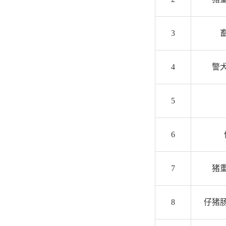
3
4
警
5
6
7
猪
8
仔猪