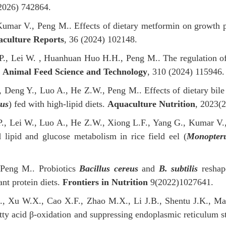
2026) 742864
.
Kumar
V.
, Peng M.
.
Effects of dietary metformin on growth 
culture Reports
, 36 (2024) 102148.
 P., Lei W. , Huanhuan Huo
H.H.
,
Peng M.
.
The regulation o
.
Animal Feed Science and Technology
, 310 (2024) 115946
.
, Deng Y., Luo A., He Z.W., Peng M.. Effects of dietary bile
bus
) fed with high-lipid diets
.
Aquaculture Nutrition
, 2023(
P., Lei W., Luo A., He Z.W., Xiong L.F., Yang G., Kumar V.,
lipid and glucose metabolism in rice field eel (
Monopteru
 Peng M.. Probiotics
Bacillus cereus
and
B. subtilis
reshape
ant protein diets.
Frontiers in Nutrition
9(2022)1027641.
, Xu W.X., Cao X.F., Zhao M.X., Li J.B., Shentu J.K., Mai K
tty acid β-oxidation and suppressing endoplasmic reticulum str