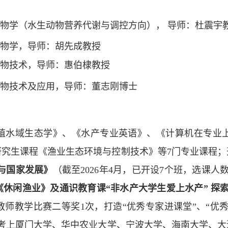
物学（水生动物营养代谢与调控方向），
导师：杜震宇
物学，导师：胡先成教授
物技术，导师：惠伯棣教授
物技术及应用，导师：董志刚博士
殖水域生态学》、《水产专业英语》、《计算机在专业
研究生课程《渔业生态环境与控制技术》等
7
门专业课程；
与
国家发展》
（截至
2026
年
4
月，已开设
7
个班，选课人
《休闲渔业》
及通识教育课
“
非水产大学生爱上水产
”
探
教师教学比赛二等奖
1
次
，打造“优秀专家进课堂”、“优
考上厦门大学、华中农业大学、宁波大学、海南大学、大