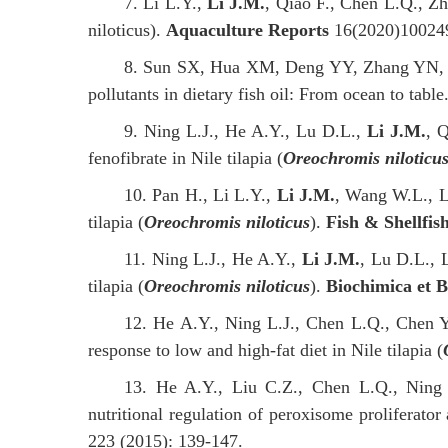
7. Li L.Y.,
Li J.M.
, Qiao F., Chen L.Q., Zh
niloticus).
Aquaculture Reports
16(2020)10024
8. Sun SX, Hua XM, Deng YY, Zhang YN
pollutants in dietary fish oil: From ocean to table
9. Ning L.J., He A.Y., Lu D.L.,
Li J.M.
, 
fenofibrate in Nile tilapia (
Oreochromis niloticu
10.
Pan H., Li L.Y.,
Li J.M.
, Wang W.L., Li
tilapia (
Oreochromis niloticus
).
Fish & Shell
fi
s
11. Ning L.J., He A.Y.,
Li J.M.
, Lu D.L., 
tilapia (
Oreochromis niloticus
).
Biochimica et B
12. He A.Y., Ning L.J., Chen L.Q., Chen 
response to low and high-fat diet in Nile tilapia (
13. He A.Y., Liu C.Z., Chen L.Q., Ning 
nutritional regulation of peroxisome proliferator
223 (2015): 139-147.