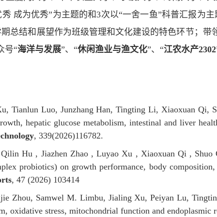
优秀 成为优秀”为主题的和
3
次以“一舍一鱼”科普汇报为
学期总结和展望作为班级管理和文化建设的特色环节；带领
众号“
海洋与发展
”、“
休闲渔业与渔文化
”、“
江农水产
2302
u, Tianlun Luo, Junzhang Han, Tingting Li, Xiaoxuan Qi,
owth, hepatic glucose metabolism, intestinal and liver health
echnology
, 339(
2026
)
116782.
 Qilin Hu , Jiazhen Zhao , Luyao Xu , Xiaoxuan Qi , Shu
plex probiotics) on growth performance, body composition, liv
rts
,
47 (2026) 103414
ujie Zhou, Samwel M. Limbu, Jialing Xu, Peiyan Lu,
Tingti
sm,
oxidative stress, mitochondrial function and endoplasmic r