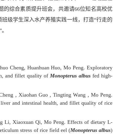
主题的综合素质提升班会，共邀请
66
位知名高校优
班级学生深入水产养殖实践一线，打造“行走的
”。
 Shuo Cheng, Huanhuan Huo, Mo Peng
.
Exploratory
, and fillet quality of
Monopterus albus
fed high-
o Cheng , Xiaohan Guo , Tingting Wang , Mo Peng
.
er and intestinal health, and fillet quality of rice
ng Li, Xiaoxuan Qi, Mo Peng
.
Effects of dietary L-
eticulum stress
of rice field eel (
Monopterus albus
)