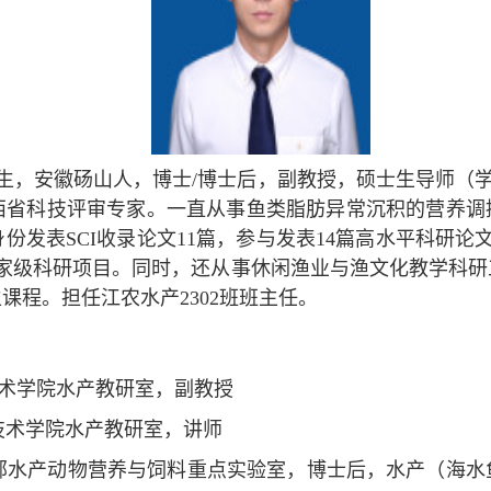
生，安徽砀山人，博士
/
博士后，副教授，硕士生导师（
西省科技评审专家。一直从事鱼类脂肪异常沉积的营养调
身份发表
SCI
收录论文
1
1
篇，参与发表
14
篇高水平科研论
家级科研项目。同时，还从事休闲渔业与渔文化教学科研
生课程。担任江农水产
2302
班班主任。
术学院水产
教研室
，
副教授
技术学院水产
教研室
，讲师
部水产动物营养与饲料重点实验室，博士后，水产（海水