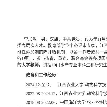
李加敏，男，汉族，中共党员，
1985
年
11
月
类高层次人才。教育部学位中心评审专家，江
能性添加剂的降肝脂机制；以第一作者或共一
各
1
项
），参与杰青、重点、联合基金等多项国
的大学教师
。讲授
10
门水产专业本科生和研究
教育和工作经历：
2024.12-
至今，
江西农业大学
动物科学技
2022.08-
2024.12
，江西农业大学
动物科学
2018.08-2022.06
，中国海洋大学 农业农村