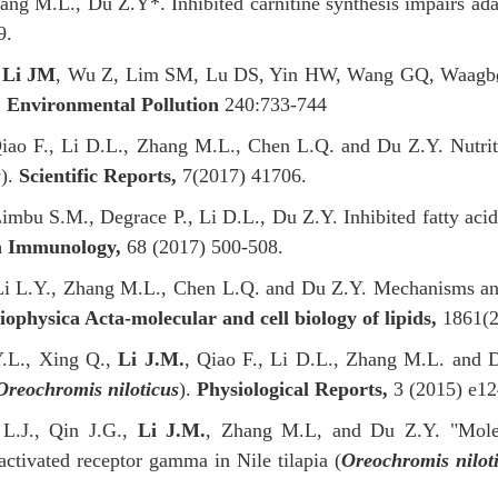
ang M.L., Du Z.Y*. Inhibited carnitine synthesis impairs adap
9.
,
Li JM
, Wu Z, Lim SM, Lu DS, Yin HW, Wang GQ, Waagbø 
.
Environmental Pollution
240:733-744
Qiao F., Li D.L., Zhang M.L., Chen L.Q. and Du Z.Y. Nutrit
s
).
Scientific Reports,
7(2017) 41706.
mbu S.M., Degrace P., Li D.L., Du Z.Y. Inhibited fatty acid b
h Immunology,
68 (2017) 500-508.
Li L.Y., Zhang M.L., Chen L.Q. and Du Z.Y. Mechanisms and
iophysica Acta-molecular and cell biology of lipids,
1861(2
Y.L., Xing Q.,
Li J.M.
, Qiao F., Li D.L., Zhang M.L. and D
Oreochromis niloticus
).
Physiological Reports,
3 (2015) e12
L.J., Qin J.G.,
Li J.M.
, Zhang M.L, and Du Z.Y. "Molecul
 activated receptor gamma in Nile tilapia (
Oreochromis nilot