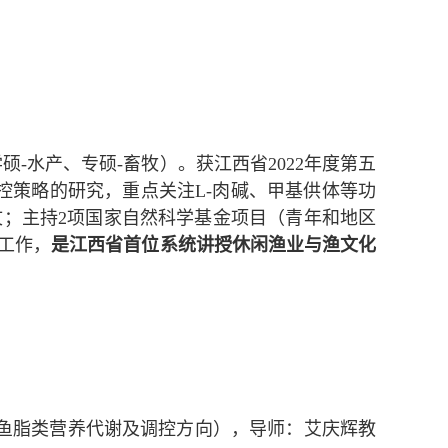
学硕
-
水产、专硕
-
畜牧）。获江西省
2022
年度第五
控策略的研究，重点关注
L-
肉碱
、
甲基供体等功
文；主持
2
项国家自然科学基金项目（青年和地区
工作，
是江西省首位系统讲授休闲渔业与渔文化
鱼脂类营养代谢及调控方向），导师：艾庆辉教