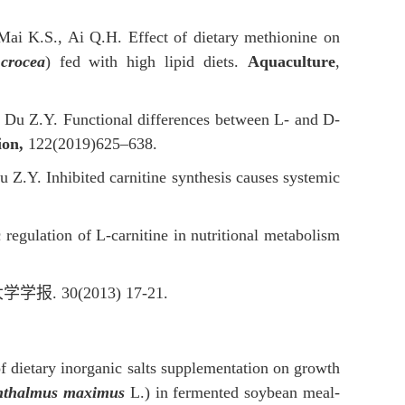
i K.S., Ai Q.H. Effect of dietary methionine on
crocea
) fed with high lipid diets.
Aquaculture
,
 Du Z.Y. Functional differences between L- and D-
ion,
122(2019)625–638.
Z.Y. Inhibited carnitine synthesis causes systemic
egulation of L-carnitine in nutritional metabolism
大学学报
. 30(2013) 17-21.
of dietary inorganic salts supplementation on growth
hthalmus maximus
L.) in fermented soybean meal-