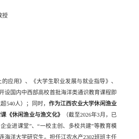
教授
上的应用》、《大学生职业发展与就业指导》、
开设国内中西部高校首批海洋类通识教育课程即
数超
540
人
）
；同时，
作为江西农业大学休闲渔业
索课《休闲渔业与渔文化》
（
截至
2026
年
3
月，已
秀企业进课堂”、“一校主创、多校共建”等教育模
连海洋大学研究生。
担任江农水产
2302
班班主任