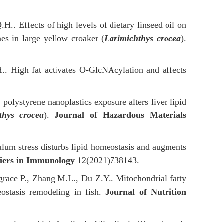
.. Effects of high levels of dietary linseed oil on
es in large yellow croaker (
Larimichthys crocea
).
.. High fat activates O-GlcNAcylation and affects
olystyrene nanoplastics exposure alters liver lipid
thys crocea
).
Journal of Hazardous Materials
lum stress disturbs lipid homeostasis and augments
iers in Immunology
12(2021)738143.
race P., Zhang M.L., Du Z.Y.. Mitochondrial fatty
eostasis remodeling in fish.
Journal of Nutrition