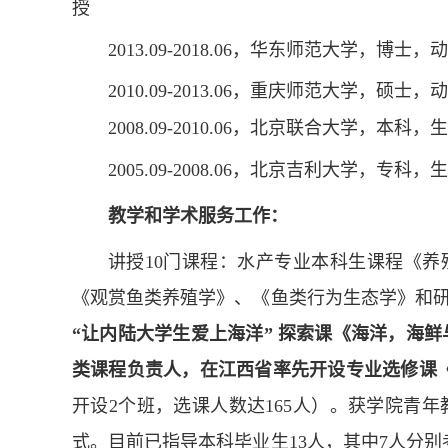
授
2013.09-2018.06
，华东师范大学，博士，动
2010.09-2013.06
，重庆师范大学，硕士，动
2008.09-2010.06
，北京联合大学，本科，生
2005.09-2008.06
，北京吉利大学，专科，生
教学和学术服务工作：
讲授
10
门课程：
水产专业本科生课程《养
《观赏鱼类养殖学》、《鱼类行为生态学》和
“
让内陆大学生爱上海洋
”
探索课《海洋，海鲜
类课程负责人，在江西省率先开设专业选修课
开设
2
个班，选课人数达
165
人
）。获学院青年
式
。目前已指导本科毕业
生
13
人，其中
7
人分别