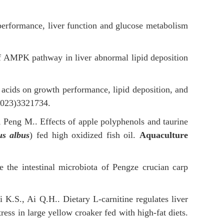
performance, liver function and glucose metabolism
f AMPK pathway in liver abnormal lipid deposition
 acids on growth performance, lipid deposition, and
2023)3321734.
 Peng M.. Effects of apple polyphenols and taurine
s albus
) fed high oxidized fish oil.
Aquaculture
 the intestinal microbiota of Pengze crucian carp
.S., Ai Q.H.. Dietary L-carnitine regulates liver
ess in large yellow croaker fed with high-fat diets.