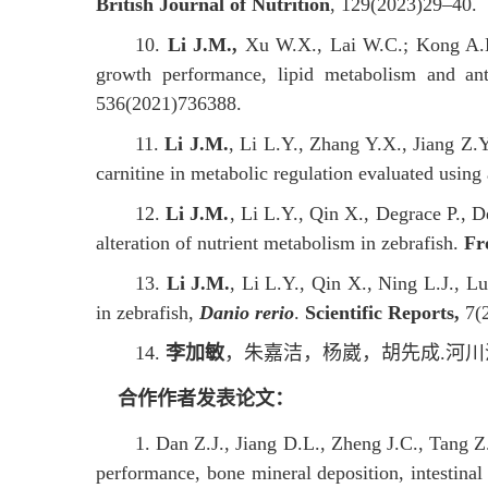
British Journal of Nutrition
, 129(2023)29–40.
10
.
Li J.M.,
Xu W.X., Lai W.C.; Kong A.D.
growth performance, lipid metabolism and ant
536(2021)736388.
11
.
Li J.M.
, Li L.Y., Zhang Y.X., Jiang Z
carnitine in metabolic regulation evaluated using
12
.
Li J.M.
, Li L.Y., Qin X., Degrace P., 
alteration of nutrient metabolism in zebrafish.
Fr
13
.
Li J.M.
, Li L.Y., Qin X., Ning L.J., L
in zebrafish,
Danio rerio
.
Scientific Reports,
7(2
14
.
李加敏
，朱嘉洁，杨崴，胡先成
.
河川
合作作者发表论文：
1. Dan Z.J., Jiang D.L., Zheng J.C., Tang Z
performance, bone mineral deposition, intestina