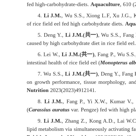
fed high-carbohydrate-diets
.
Aquaculture
,
610 (
4.
Li J.M.
, Wu S.S., Xiong
L.F
, Xu
J.G.
, 
of rice field eel fed high carbohydrate diets.
Aqua
5.
Deng
Y.
,
Li J.M.(
共一
)
, Wu S.S., Fang
caused by high carbohydrate diet in rice field eel
6.
Lei W.,
Li J.M.(
共一
)
, Fang P., Wu S.S.
intestinal health of rice field eel (
Monopterus al
7
. Wu S.S.,
Li J.M.(
共一
)
, Deng Y., Fang 
on growth performance, tissue morphology, and 
Nutrition
2023(2023)4912141.
8
.
Li J.M.
, Fang P., Yi X.W., Kumar V.,
(
Carassius auratus
var. Pengze) fed with high pl
9
.
Li J.M.
, Zhang Z., Kong A.D., Lai W.C.
lipid metabolism via simultaneously activating fa