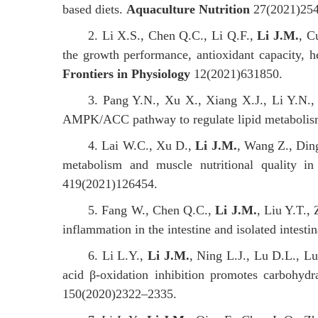
based diets.
Aquaculture Nutrition
27(2021)254
2. Li X.S., Chen Q.C., Li Q.F.,
Li J.M.
, C
the growth performance, antioxidant capacity, h
Frontiers in Physiology
12(2021)631850.
3. Pang Y.N., Xu X., Xiang X.J., Li Y.N.
AMPK/ACC pathway to regulate lipid metaboli
4. Lai W.C., Xu D.,
Li J.M.
, Wang Z., Ding
metabolism and muscle nutritional quality in
419(2021)126454.
5. Fang W., Chen Q.C.,
Li J.M.
, Liu Y.T.,
inflammation in the intestine and isolated intestin
6. Li L.Y.,
Li J.M.
, Ning L.J., Lu D.L., L
acid β-oxidation inhibition promotes carbohyd
150(2020)2322–2335.