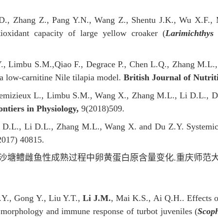
, Zhang Z., Pang Y.N., Wang Z., Shentu J.K., Wu X.F., Ma
ioxidant capacity of large yellow croaker (
Larimichthys 
.Y., Limbu S.M.,Qiao F., Degrace P., Chen L.Q., Zhang M.L.,
 a low-carnitine Nile tilapia model.
British Journal of Nutrit
Demizieux L., Limbu S.M., Wang X., Zhang M.L., Li D.L., Du 
ontiers in Physiology,
9(2018)509.
u D.L., Li D.L., Zhang M.L., Wang X. and Du Z.Y. Systemic r
017) 40815.
沙塘鳢雌鱼性成熟过程中卵黄蛋白原含量变化
.
重庆师范
.Y., Gong Y., Liu Y.T.,
Li J.M.
, Mai K.S., Ai Q.H.. Effects 
l morphology and immune response of turbot juveniles (
Scop