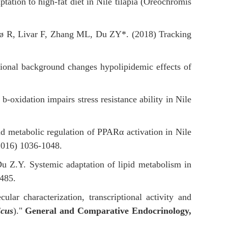
tation to high-fat diet in Nile tilapia (Oreochromis
R, Livar F, Zhang ML, Du ZY*. (2018) Tracking
ional background changes hypolipidemic effects of
-oxidation impairs stress resistance ability in Nile
 metabolic regulation of PPARα activation in Nile
016) 1036-1048.
u Z.Y. Systemic adaptation of lipid metabolism in
485.
ar characterization, transcriptional activity and
icus
)."
General and Comparative Endocrinology
,