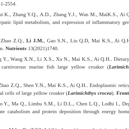
1-2554.
ui K., Zhang Y.Q., A.D., Zhang Y.J., Wan M., MaiK.S., Ai Q.H
epatic lipid metabolism, and expression of inflammatory gen
, Zhao Z.Q.,
Li J.M.
, Gao S.N., Liu Q.D, Mai K.S., Ai Q.H
sm.
Nutrients
13(2021)1740.
 Y., Wang X.N., Li X.S., Xu N., Mai K.S., Ai Q.H.. Dietary p
 carnivorous marine fish large yellow croaker (
Larimich
 Zhao Z.Q., Shen Y.N., Mai K.S., Ai Q.H.. Endoplasmic reticu
al cells of large yellow croaker (
Larimichthys crocea
).
Front
uo Y., Ma Q., Limbu S.M., Li D.L., Chen L.Q., Lodhi I., Deg
rate catabolism and protein deposition through energy hom