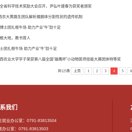
全省科学技术奖励大会召开，尹弘叶建春为获奖者颁奖
江西农大黄路生团队解析猪胴体分割性状的遗传机制
博士团扎根牛场 助力产业“牛”劲十足
根大地，教书育人
士团扎根牛场 助力产业“牛”劲十足
西农业大学学子荣获第八届全国“雄鹰杯”小动物医师技能大赛团体特等奖
共125条
上页
1
2
3
4
5
6
系我们
就业办公室：0791-83813504
办公室：0791-83813503