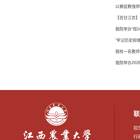
以赛促教强师
【百廿江农】
我院举办“恒
“牢记历史担
我校一名教师
我院举办20
联
招生
行政