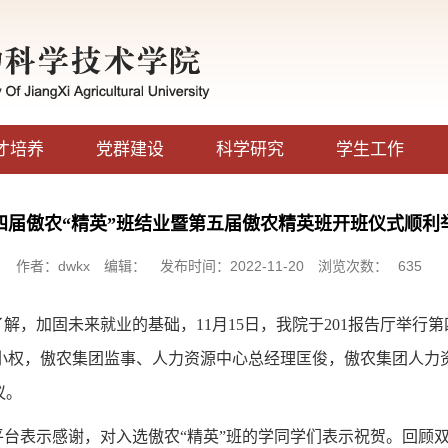
才培养
党群建设
科学研究
学生工作
四届傲农“精英”班结业暨第五届傲农精英班开班仪式顺利
作者：dwkx
编辑：
发布时间：2022-11-20
浏览次数：
635
了解，加固未来就业的基础，
11
月
15
日，我院于
201
报告厅举行第
小权，傲农集团监事、人力资源中心总经理匡俊，傲农集团人力
议。
平台表示感谢，对入选傲农
“精英”班的学同学们表示祝贺。回顾