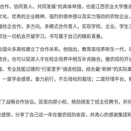
合作、协同育人、共同发展”的具体举措，也是江西农业大学推进
文化、优秀的企业精神、强烈的使命感以及实力强劲的农牧企业
强校企合作，多方向、多模式合作育人，实现学校、企业、学生三
抓住一切机会开展学习，书写属于自己的精彩青春。
全国众多高校建立了合作关系。他指出，教育是培养新生一代、
结合，也可以促进人才在校企培养中相互补充融合。傲农班的开
富、专业技能过硬的
“行家里手”请进校园，结合最“新鲜”的实
，一是学会感恩，奋力前行，不忘母校的栽培；二是珍惜平台，
订了战略合作协议。匡俊向郭小权、杨劲颁发了班主任聘书，并
表感想，分享了自己这一年在傲农班的收获，并真心的感谢集团