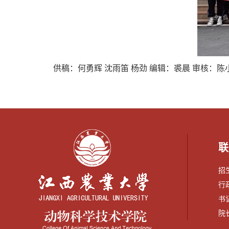
供稿：何勇辉 沈雨笛 杨劲 编辑：裘晨 审核：陈
联
招生
行政
书记
院长