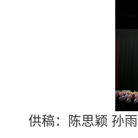
供稿：陈思颖
孙