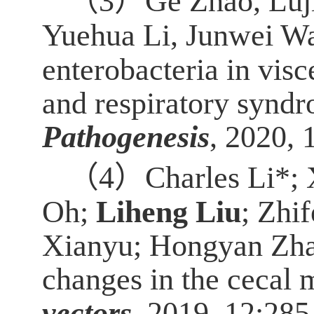
（
3
）
Ge Zhao, Luji
Yuehua Li, Junwei W
enterobacteria in visc
and respiratory syndr
Pathogenesis
, 2020,
1
（
4
）
Charles Li*;
Oh;
Liheng Liu
; Zhi
Xianyu; Hongyan Zhao
changes in the cecal 
vectors
, 2019, 12:285