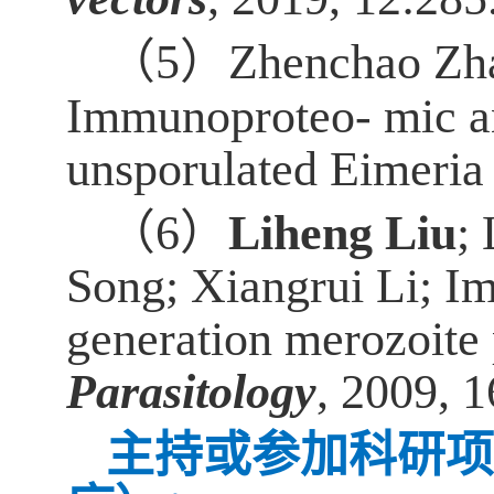
（
5
）
Zhenchao Zha
Immunoproteo- mic ana
unsporulated Eimeria 
（
6
）
Liheng Liu
;
Song; Xiangrui Li; I
generation merozoite 
Parasitology
, 2009, 
主持或参加科研项