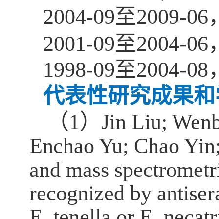
2004-09
至
2009-06
2001-09
至
2004-06
1998-09
至
2004-08
代表性研究成果和
（
1
）
Jin Liu; Wen
Enchao Yu; Chao Yin
and mass spectrometri
recognized by antiser
E. tenella or E. necatr