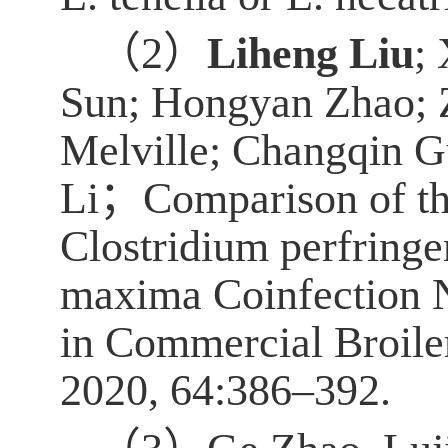
（
2
）
Liheng Liu
;
Sun
;
Hongyan Zhao
;
Melville
;
Changqin G
Li
；
Comparison of th
Clostridium
perfringe
maxima
Coinfection 
in
Commercial Broile
2020,
64:386
–
392
.