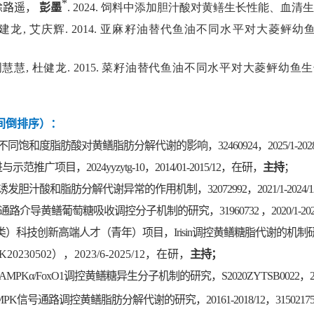
*
徐路遥，
彭墨
. 2024. 饲料中添加胆汁酸对黄鳝生长性能、血清生化和肝
, 杜建龙, 艾庆辉. 2014. 亚麻籽油替代鱼油不同水平对大
彦娇, 周慧慧, 杜健龙. 2015. 菜籽油替代鱼油不同水平对大
间倒排序）：
度脂肪酸对黄鳝脂肪分解代谢的影响，32460924，2025/1-2028
目，2024yyzytg-10，2014/01-2015/12，在研，
主持
；
酸和脂肪分解代谢异常的作用机制，32072992，2021/1-2024/1
路介导黄鳝葡萄糖吸收调控分子机制的研究，31960732 ，2020/1-202
新高端人才（青年）项目，Irisin调控黄鳝糖脂代谢的机制研究，jxsq201
0502），2023/6-2025/12，在研，
主持；
PKα/FoxO1调控黄鳝糖异生分子机制的研究，S2020ZYTSB0022，2020
号通路调控黄鳝脂肪分解代谢的研究，20161-2018/12，315021