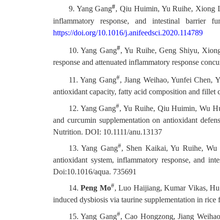
#
9. Yang Gang
, Qiu Huimin, Yu Ruihe, Xiong L
inflammatory response, and intestinal barrier f
https://doi.org/10.1016/j.anifeedsci.2020.114789
#
10. Yang Gang
, Yu Ruihe, Geng Shiyu, Xion
response and attenuated inflammatory response concurr
#
11. Yang Gang
, Jiang Weihao, Yunfei Chen,
antioxidant capacity, fatty acid composition and fillet 
#
12. Yang Gang
, Yu Ruihe, Qiu Huimin, Wu H
and curcumin supplementation on antioxidant defense
Nutrition. DOI: 10.1111/anu.13137
#
13. Yang Gang
, Shen Kaikai, Yu Ruihe, W
antioxidant system, inflammatory response, and intes
Doi:10.1016/aqua. 735691
#
14.
Peng Mo
, Luo Haijiang, Kumar Vikas, Hu Y
induced dysbiosis via taurine supplementation in rice f
#
15. Yang Gang
, Cao Hongzong, Jiang Weihao