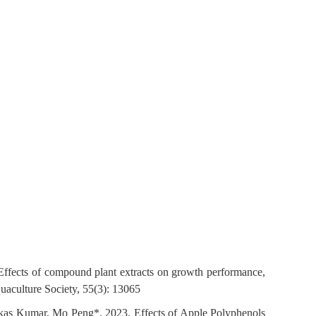
fects of compound plant extracts on growth performance,
quaculture Society, 55(3): 13065
kas Kumar, Mo Peng*. 2023. Effects of Apple Polyphenols