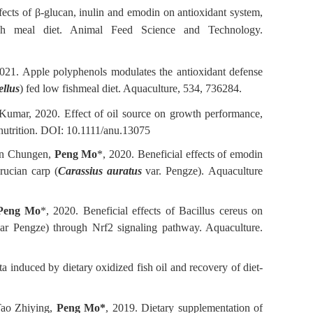
ts of β-glucan, inulin and emodin on antioxidant system,
sh meal diet. Animal Feed Science and Technology.
1. Apple polyphenols modulates the antioxidant defense
llus
) fed low fishmeal diet. Aquaculture, 534, 736284.
 Kumar, 2020. Effect of oil source on growth performance,
 nutrition. DOI: 10.1111/anu.13075
en Chungen,
Peng Mo
*, 2020. Beneficial effects of emodin
rucian carp (
Carassius auratus
var. Pengze).
Aquaculture
Peng Mo
*, 2020. Beneficial effects of Bacillus cereus on
ar Pengze) through Nrf2 signaling pathway. Aquaculture.
 induced by dietary oxidized fish oil and recovery of diet-
Tao Zhiying,
Peng Mo*
, 2019. Dietary supplementation of