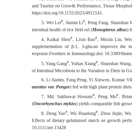
and Taurine on Growth Performance, Tissue Morpholo
https://doi.org/10.1155/2023/4912141.
#
#
3. Wei Lei
, Jiamin Li
, Peng Fang, Shanshan W
intestinal health of rice field eel (
Monopterus albus
) 
#
#
4. Kaikai Shen
, Lixin Bao
, Muxin Liu, We
supplementation of β-1, 3-glucan improves the in
response.Frontiers in Immunology.doi: 10.3389/fimm
#
#
5. Yang Gang
, Yuhan Xiang
, Shanshan Wang,
of Intestinal Microbiota to the Variation in Diets in Gr
6. Li Jiamin, Fang Peng, Yi Xinwen, Kumar Vikas
auratus var. Pengze
) fed with high plant protein diet
#
#
7. Md. Sakhawat Hossain
, Peng Mo
, Bria
(
Oncorhynchus mykiss
) yields comparable fish growt
#
#
8. Deng Yao
, Wu Huadong
, Zhou Jiujie, W
Effects of dietary gelatinized starch on growth perfo
10.1111/are.15428