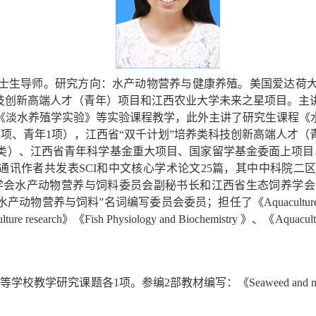
士生导师。研究方向：水产动物营养与健康养殖。美国爱达荷
科技创新高端人才（青年）项目和江西农业大学未来之星项目。主
《淡水养殖学实验》等实验课程教学，此外主讲了研究生课程《
2项、青年1项），江西省“双千计划”培养类科技创新高端人才
类）、江西省青年科学基金重大项目、国家留学基金委面上项目
讯作者共发表SCI和中文核心学术论文25篇，其中中科院二区
水产动物营养与饲料委员会副秘书长和江西省生态饲养学会副秘书
“水产动物营养与饲料”名词编写委员会委员；担任了《Aquaculture》、《Aquac
aculture research》《Fish Physiology and Biochemistry 
各1项。参编2部教材编写：《Seaweed and microalgae as al