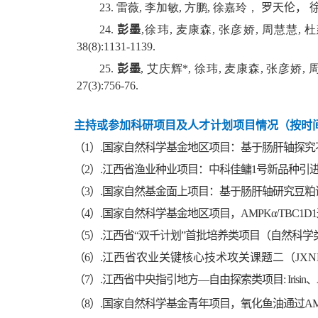
23. 雷薇, 李加敏, 方鹏, 徐嘉玲，
罗天伦，
24.
彭墨
,徐玮, 麦康森, 张彦娇, 周慧慧
38(8):1131-1139.
25.
彭墨
, 艾庆辉*, 徐玮, 麦康森, 张
27(3):756-76.
主持或参加科研项目及人才计划项目情况（按时
（1）.国家自然科学基金地区项目：基于肠肝轴探究不同饱和
（2）.江西省渔业种业项目：中科佳鳙1号新品种引进与示范推广项
（3）.国家自然基金面上项目：基于肠肝轴研究豆粕诱发胆汁
（4）.国家自然科学基金地区项目，AMPKα/TBC1D1通
（5）.江西省“双千计划”首批培养类项目（自然科学类）科技创
（6）.
江西省农业关键核心技术攻关课题二（JXNK2023
（7）.江西省中央指引地方—自由探索类项目: Irisin、AM
（8）.国家自然科学基金青年项目，氧化鱼油通过AMPK信