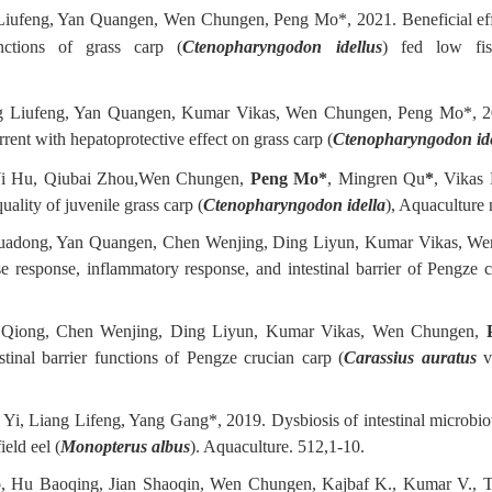
iufeng, Yan Quangen, Wen Chungen, Peng Mo*, 2021. Beneficial effec
unctions of grass carp (
Ctenopharyngodon idellus
) fed low fi
g Liufeng, Yan Quangen, Kumar Vikas, Wen Chungen, Peng Mo*, 202
ent with hepatoprotective effect on grass carp (
Ctenopharyngodon ide
 Yi Hu, Qiubai Zhou,Wen Chungen,
Peng Mo*
, Mingren Qu
*
, Vikas
quality of juvenile grass carp (
Ctenopharyngodon idella
), Aquaculture
uadong, Yan Quangen, Chen Wenjing, Ding Liyun, Kumar Vikas, W
 response, inflammatory response, and intestinal barrier of Pengze c
u Qiong, Chen Wenjing, Ding Liyun, Kumar Vikas, Wen Chungen,
tinal barrier functions of Pengze crucian carp (
Carassius auratus
v
i, Liang Lifeng, Yang Gang*, 2019. Dysbiosis of intestinal microbiota
ield eel (
Monopterus albus
). Aquaculture. 512,1-10.
, Hu Baoqing, Jian Shaoqin, Wen Chungen, Kajbaf K., Kumar V., 