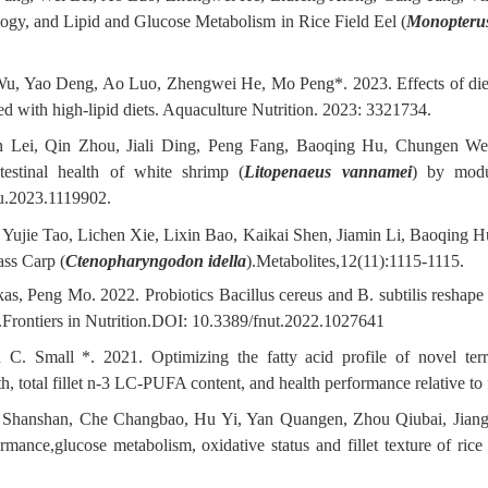
gy, and Lipid and Glucose Metabolism in Rice Field Eel (
Monopterus
u, Yao Deng, Ao Luo, Zhengwei He, Mo Peng*. 2023. Effects of dietar
fed with high-lipid diets. Aquaculture Nutrition. 2023: 3321734.
n Lei, Qin Zhou, Jiali Ding, Peng Fang, Baoqing Hu, Chungen W
testinal health of white shrimp (
Litopenaeus vannamei
) by modul
u.2023.1119902.
 Yujie Tao, Lichen Xie, Lixin Bao, Kaikai Shen, Jiamin Li, Baoqin
ass Carp (
Ctenopharyngodon idella
).Metabolites,12(11):1115-1115.
, Peng Mo. 2022. Probiotics Bacillus cereus and B. subtilis reshape t
s.Frontiers in Nutrition.DOI:
10.3389/fnut.2022.1027641
n C. Small *. 2021. Optimizing the fatty acid profile of novel terr
h, total fillet n-3 LC-PUFA content, and health performance relative to
u Shanshan, Che Changbao, Hu Yi, Yan Quangen, Zhou Qiubai, Ji
rmance,glucose metabolism, oxidative status and fillet texture of rice 