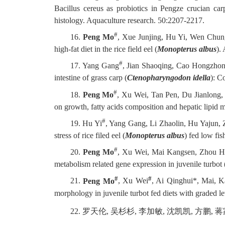
Bacillus cereus as probiotics in Pengze crucian car
histology. Aquaculture research. 50:2207-2217.
#
16.
Peng Mo
, Xue Junjing, Hu Yi, Wen Chung
high-fat diet in the rice field eel (
Monopterus albus
).
#
17. Yang Gang
, Jian Shaoqing, Cao Hongzho
intestine of grass carp (
Ctenopharyngodon idella
): C
#
18.
Peng Mo
, Xu Wei, Tan Pen, Du Jianlong, 
on growth, fatty acids composition and hepatic lipid m
#
19. Hu Yi
, Yang Gang, Li Zhaolin, Hu Yajun,
stress of rice filed eel (
Monopterus albus
) fed low fi
#
20.
Peng Mo
, Xu Wei, Mai Kangsen, Zhou Hui
metabolism related gene expression in juvenile turbot 
#
#
21.
Peng Mo
, Xu Wei
, Ai Qinghui*, Mai, K
morphology in juvenile turbot fed diets with graded l
22. 罗天伦, 吴杉杉, 李加敏, 沈凯凯, 方鹏, 