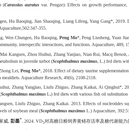
p (
Carassius auratus
var. Pengze): Effects on growth performance, f
en, Hu Baoqing, Jian Shaoqing, Liang Lifeng, Yang Gang*, 2019. Dist
 Aquaculture,502:347-355.
ng, Wen Chungen, Hu Baoqing,
Peng Mo
*, Peng Liusheng, Yuan Jia
ommunity, interspecific interactions, and functions. Aquaculture, 489, 
Mai Kangsen, Zhou Huihui, Zhang Yanjiao, Nian Rui, Macq Benoit, Ai
etabolism in juvenile turbot (
Scophthalmus maximus
, L.) fed diets 
 Zhong Lei,
Peng Mo
*, 2018. Effect of dietary taurine supplementatio
sh mealdiets. Aquaculture Research, 49(6), 2108-2118.
hui, Zhang Yangjiao, Liufu Zhiguo, Zhang Kaikai, Ai Qinghui*, 2014
(
Scophthalmus maximus
L
.
) fed diets with various fish oil substituti
angsen, Liufu Zhiguo, Zhang Kaikai. 2013. Effects of nucleotides su
evels of soybean meal (
Scophthalmus maximus
L.) Aquaculture, 392:5
*
蒋家威,
彭墨
. 2024. VD
对高糖日粮饲养黄鳝存活率及糖代谢能力的影响. 水
3