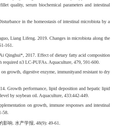
illet quality, serum biochemical parameters and intestinal
urbance in the homeostasis of intestinal microbiota by a
nguo, Liang Lifeng. 2019. Changes in microbiota along the
151-161.
 Qinghui*, 2017. Effect of dietary fatty acid composition
with required n3 LC-PUFAs. Aquaculture, 479, 591-600.
n on growth, digestive enzyme, immunityand resistant to dry
. Growth performance, lipid deposition and hepatic lipid
on level by soybean oil. Aquaculture, 433:442-449.
pplementation on growth, immune responses and intestinal
1-58.
产学报, 48(9): 49-61.