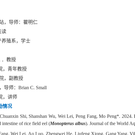
站，导师：瞿明仁
连读
水产养殖系，学士
院，
教授
术学院，青年教授
术学院，副教授
：Brian C. Small
院，讲师
励情况
Chuanxin Shi, Shanshan Wu, Wei Lei, Peng Fang, Mo Peng*. 2024. Ef
ntestine of rice field eel (
Monopterus albus
). Journal of the World A
Fang, Wei Lei, Ao Luo, Zhengwei He, Liufeng Xiong, Gang Yang, Vi