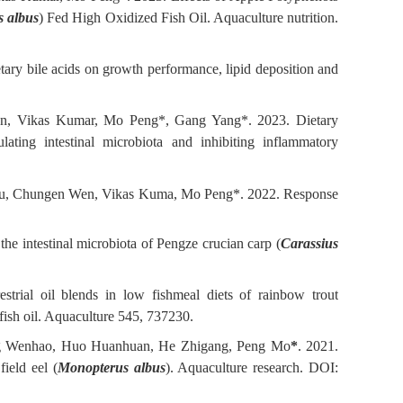
 albus
) Fed High Oxidized Fish Oil. Aquaculture nutrition.
y bile acids on growth performance, lipid deposition and
en, Vikas Kumar, Mo Peng*, Gang Yang*. 2023. Dietary
ating intestinal microbiota and inhibiting inflammatory
g Hu, Chungen Wen, Vikas Kuma, Mo Peng*. 2022. Response
he intestinal microbiota of Pengze crucian carp (
Carassius
estrial oil blends in low fishmeal diets of rainbow trout
 fish oil. Aquaculture 545, 737230.
ang Wenhao, Huo Huanhuan, He Zhigang, Peng Mo
*
. 2021.
field eel (
Monopterus albus
). Aquaculture research. DOI: