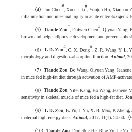
#
#
（
4
）
Jun Chen
, Xuena Jia
, Youjun Hu, Xiaonan 
inflammation and intestinal injury in acute enterotoxigenic 
#
#
（
5
）
Tiande Zou
, Daiwen Chen
, Qiyuan Yang, 
brown and beige adipocyte development and prevents obesi
#
#
（
6
）
T. D. Zou
, C. X. Deng
, Z. R. Wang, Y. L. Y
morphology and digestion–absorption function.
Animal
, 2
（
7
）
Tiande Zou
, Bo Wang, Qiyuan Yang, Jeanene
in mice fed high-fat diet through activation of AMP-activ
（
8
）
Tiande Zou
, Yifei Kang, Bo Wang, Jeanene M
sensitivity in skeletal muscle of mice fed a high-fat diet.
Jou
（
9
）
T. D. Zou
, B. Yu, J. Yu, X. B. Mao, P. Zheng
maternal high-energy diets.
Animal
, 2017, 11(1): 54-60.
（
（
10
）
Tiande Zou
, Dongting He, Bing Yu, Jie Yu