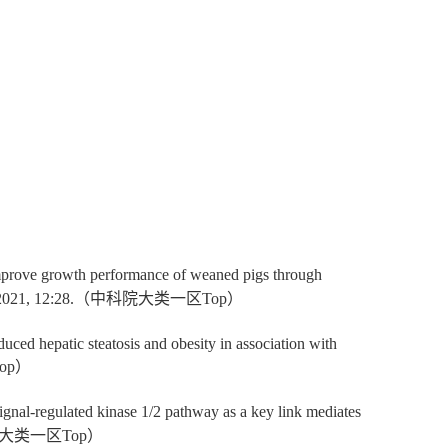
improve growth performance of weaned pigs through
2021, 12:28.
（中科院大类一区
Top
）
duced hepatic steatosis and obesity in association with
op
）
 signal-regulated kinase 1/2 pathway as a key link mediates
大类一区
Top
）