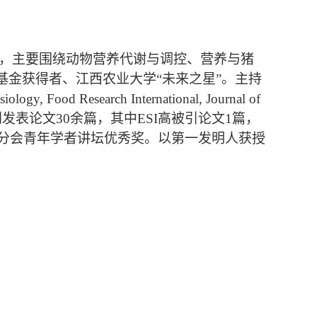
，主要围绕动物营养代谢与调控、营养与猪
基金获得者、江西农业大学
“
未来之星
”
。主持
siology, Food Research International, Journal of
刊发表论文
30
余篇，其中
ESI
高被引论文
1
篇，
分会青年学者讲坛优秀奖。以第一发明人获授