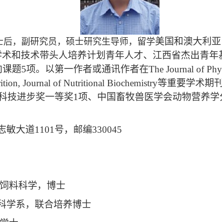
美国和澳大利亚
士后
，副研究员，硕士研究生导师，留学
学术和技术带头人培养计划青年人才、江西省杰出青年
向课题
5
项。以第一作者或通讯作者在
The Journal of Phy
ion, Journal of Nutritional Biochemistry
等重要学术期
科技进步奖一等奖
1
项、中国畜牧兽医学会动物营养学
志敏大道
1101
号，邮编
330045
与饲料科学，博士
科学系，联合培养博士