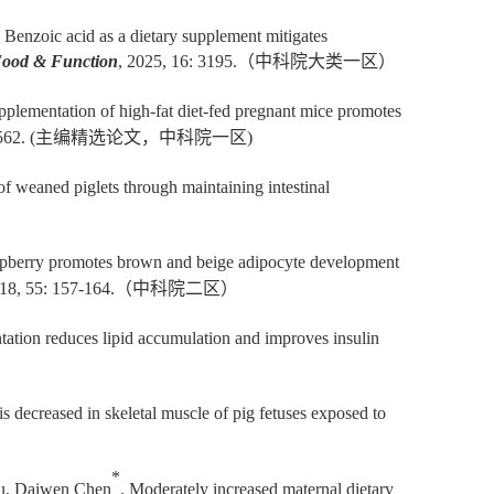
. Benzoic acid as a dietary supplement mitigates
ood & Function
, 2025, 16: 3195.
（中科院大类一区）
upplementation of high-fat diet-fed pregnant mice promotes
62. (
主编精选论文，中科院一区
)
f weaned piglets through maintaining intestinal
spberry promotes brown and beige adipocyte development
018, 55: 157-164.
（中科院二区）
ation reduces lipid accumulation and improves insulin
is decreased in skeletal muscle of pig fetuses exposed to
*
iu, Daiwen Chen
. Moderately increased maternal dietary