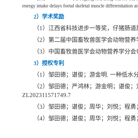
energy intake delays foetal skeletal muscle differentiation a
2
）学术奖励
（
1
）江西省科技进步一等奖，仔猪肠道
（
2
）第二届中国畜牧兽医学会动物营养
（
3
）中国畜牧兽医学会动物营养学分会
3
）授权专利
（
1
）邹田德；谌俊；游金明
.
一种低水
（
2
）邹田德；严鸿林；游金明；谌俊；
ZL202311571749.7
（
3
）邹田德；谌俊；周华；刘悦；程勇
（
4
）邹田德；谌俊；周华；刘悦；程勇