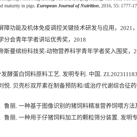
nd maturity in pigs.
European Journal of Nutrition
, 2016, 55: 1777-1
屏障功能及机体免疫调控关键技术研发与应用，
2021
学分会青年学者讲坛优秀奖，
2018
帝斯曼缤纷科技奖
-
动物营养科学青年学者奖入围奖，
2
分发酵蛋白饲料原料工艺
.
发明专利
.
中国
. ZL20231118
刘悦
.
贝壳杉双芹素在制备预防和
/
或治疗代谢综合征药
；鲁丽
.
一种基于图像识别的猪饲料精准营养饲喂方法
；鲁丽
.
一种用于仔猪饲料加工的颗粒筛分装置
.
发明