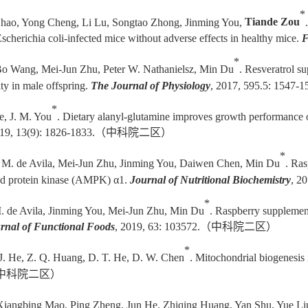
*
Zhao, Yong Cheng, Li Lu, Songtao Zhong, Jinming You,
Tiande Zou
Escherichia coli-infected mice without adverse effects in healthy mice.
F
*
Bo Wang, Mei-Jun Zhu, Peter W. Nathanielsz, Min Du
. Resveratrol s
ty in male offspring.
The Journal of Physiology
, 2017, 595.5: 1547-15
*
e, J. M. You
. Dietary alanyl-glutamine improves growth performance o
019, 13(9): 1826-1833.
（中科院二区）
*
 M. de Avila, Mei-Jun Zhu, Jinming You, Daiwen Chen, Min Du
. Ra
ated protein kinase (AMPK) α1.
Journal of Nutritional Biochemistry
, 2
*
. de Avila, Jinming You, Mei-Jun Zhu, Min Du
. Raspberry supplement
rnal of Functional Foods
, 2019, 63: 103572.
（中科院二区）
*
, J. He, Z. Q. Huang, D. T. He, D. W. Chen
. Mitochondrial biogenesis 
中科院二区）
, Xiangbing Mao, Ping Zheng, Jun He, Zhiqing Huang, Yan Shu, Yue L