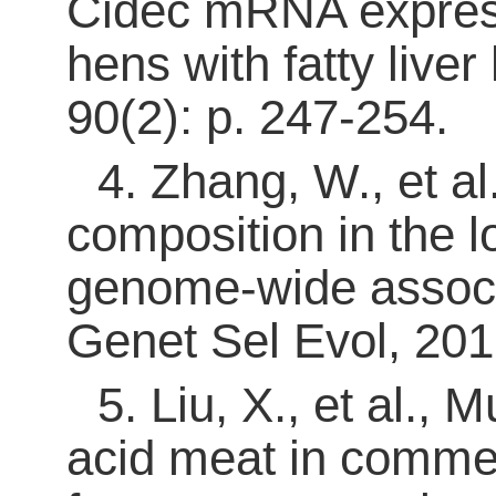
Cidec mRNA expressi
hens with fatty liv
90(2): p. 247-254.
4
.
Zhang, W., et al.
composition in the 
genome-wide associa
Genet Sel Evol, 2016
5
.
Liu, X., et al.,
acid meat in commer