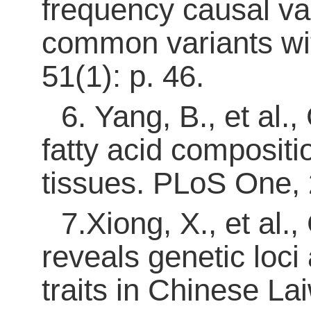
frequency causal var
common variants wit
51(1): p. 46.
6
.
Yang, B., et al
fatty acid composit
tissues. PLoS One, 
7
.Xiong, X., et al
reveals genetic loci
traits in Chinese 