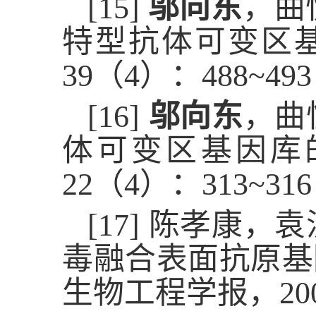
[15]
邬向东
，曲
特型抗体可变区
39
（
4
）：
488~493
[16]
邬向东
，曲
体可变区基因库
22
（
4
）：
313~316
[17]
陈孝康，袁
毒融合表面抗原
生物工程学报，
20