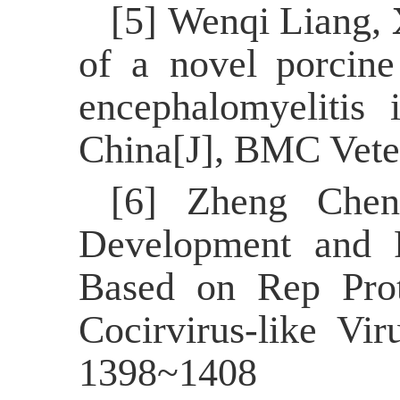
[5]
Wenqi Liang,
of
a
novel porcine
encephalomyelitis 
China[J], BMC Vete
[6]
Zheng Che
Development and P
Based on Rep Prot
Cocirvirus-like Vi
1398~1408