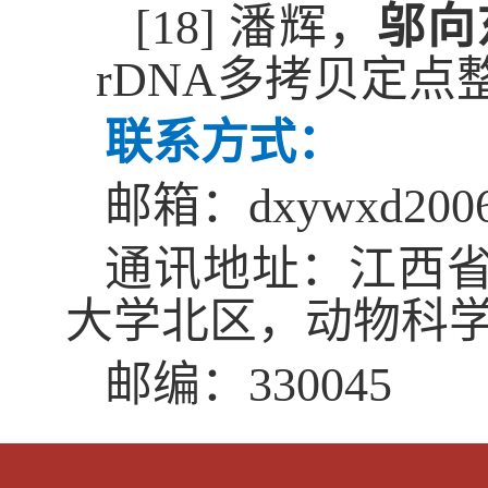
[18]
潘辉，
邬向
rDNA
多拷贝定点
联系方式
：
邮箱：
dxywxd200
通讯地址：江西
大学北区，动
物
科
邮编：
330045