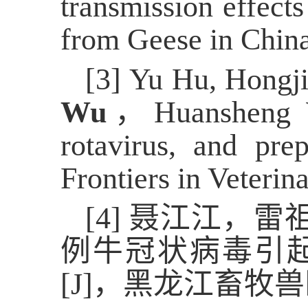
transmission effect
from Geese in China
[3]
Yu Hu, Hongj
Wu
，
Huansheng
rotavirus, and pre
Frontiers in Veterin
[4]
聂江江，雷
例牛冠状病毒引
[J]
，黑龙江畜牧兽