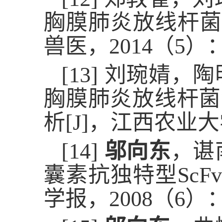
胸膜肺炎放线杆菌
兽医，
2014
（
5
）
[13]
刘琬婧，陶
胸膜肺炎放线杆菌
析
[J]
，江西农业大
[14]
邬向东
，谌
囊素抗独特型
ScFv
学报，
2008
（
6
）