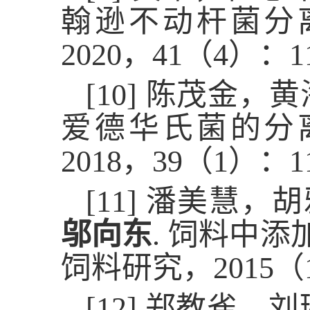
翰逊不动杆菌分
2020
，
41
（
4
）：
1
[10]
陈茂金，黄
爱德华氏菌的分
2018
，
39
（
1
）：
1
[11]
潘美慧，胡
邬向东
.
饲料中添
饲料研究，
2015
（
[12]
郑教雀，刘