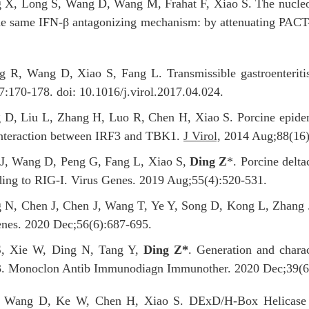
 X, Long S, Wang D, Wang M, Frahat F, Xiao S. The nucleoca
 the same IFN-β antagonizing mechanism: by attenuating PAC
 R, Wang D, Xiao S, Fang L. Transmissible gastroenteritis 
:170-178. doi: 10.1016/j.virol.2017.04.024.
 D, Liu L, Zhang H, Luo R, Chen H, Xiao S. Porcine epidemi
e interaction between IRF3 and TBK1.
J Virol,
2014 Aug;88(16)
J, Wang D, Peng G, Fang L, Xiao S,
Ding Z
*. Porcine delt
ng to RIG-I. Virus Genes. 2019 Aug;55(4):520-531.
, Chen J, Chen J, Wang T, Ye Y, Song D, Kong L, Zhang J*,
Genes. 2020 Dec;56(6):687-695.
S, Xie W, Ding N, Tang Y,
Ding Z
*
. Generation and chara
n 13. Monoclon Antib Immunodiagn Immunother. 2020 Dec;39(6
, Wang D, Ke W, Chen H, Xiao S. DExD/H-Box Helicase 36