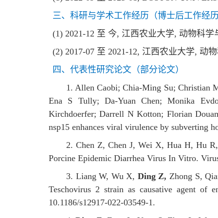
三、科研与学术工作经历（博士后工作经
(1) 2021-12 至 今, 江西农业大学, 动物
(2) 2017-07 至 2021-12, 江西农业大学
四、代表性研究论文（部分论文）
1. Allen Caobi; Chia-Ming Su; Christian
Ena S Tully; Da-Yuan Chen; Monika Evdo
Kirchdoerfer; Darrell N Kotton; Florian Dou
nsp15 enhances viral virulence by subverting h
2. Chen Z, Chen J, Wei X, Hua H, Hu R, D
Porcine Epidemic Diarrhea Virus In Vitro. Vir
3. Liang W, Wu X,
Ding Z,
Zhong S, Qian
Teschovirus 2 strain as causative agent of e
10.1186/s12917-022-03549-1.