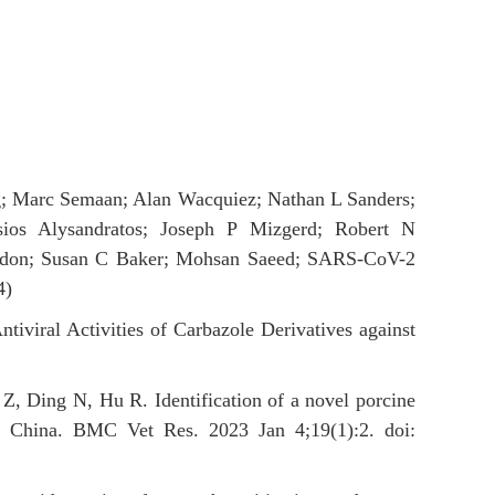
; Marc Semaan; Alan Wacquiez; Nathan L Sanders;
sios Alysandratos; Joseph P Mizgerd; Robert N
don; Susan C Baker; Mohsan Saeed; SARS-CoV-2
4)
viral Activities of Carbazole Derivatives against
 Z, Ding N, Hu R.
Identification of a novel porcine
n China.
BMC Vet Res. 2023 Jan 4;19(1):2. doi: