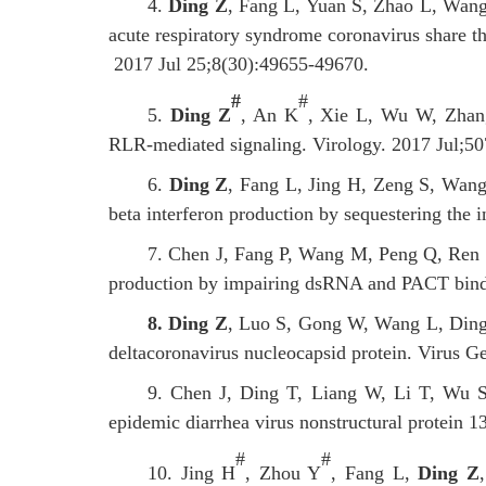
4.
Ding Z
, Fang L, Yuan S, Zhao L, Wang
acute respiratory syndrome coronavirus share
2017 Jul 25;8(30):49655-49670.
#
#
5.
Ding Z
, An K
, Xie L, Wu W, Zhang
RLR-mediated signaling. Virology. 2017 Jul;507
6.
Ding Z
, Fang L, Jing H, Zeng S, Wang
beta interferon production by sequestering th
7.
Chen J, Fang P, Wang M, Peng Q, Ren 
production by impairing dsRNA and PACT bindi
8.
D
ing
Z
,
Luo S, Gong W, Wang L, Ding N
deltacoronavirus nucleocapsid protein. Virus 
9. Chen J, Ding T, Liang W, Li T, Wu 
epidemic diarrhea virus nonstructural protei
#
#
10.
Jing H
, Zhou Y
, Fang L,
Ding Z