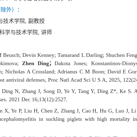
历除外）：
科学与技术学院, 副教授
, 动物科学与技术学院, 讲师
 M Beusch; Devin Kenney; Tamarand L Darling; Shuchen
Feng
kimova;
Zhen Ding
；
Dakota Jones; Konstantinos-Diony
am; Nicholas A Crossland; Adrianus C M Boon; David E
Gor
ost
antiviral defenses, Proc Natl Acad Sci U S A, 2025, 122(2
ing N, Zhang J, Song D, Ye Y, Tang Y, Ding Z*, Ke S. Anti
uses. 2021 Dec 16;13(12):2527.
 X, Ye P, Liu H, Chen Z, Zhang J, Cao H, Hu G, Luo J, Li
ncephalomyelitis in suckling piglets with high mortality i