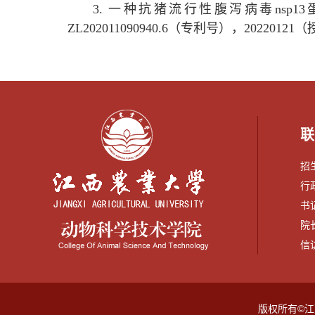
3. 一种抗猪流行性腹泻病毒ns
ZL202011090940.6（专利号），202201
联
招生
行政
书记
院长
信访
版权所有©