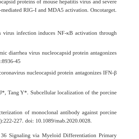
psid proteins of mouse hepatitis virus and severe
T-mediated RIG-I and MDA5 activation. Oncotarget.
virus infection induces NF-κB activation through
c diarrhea virus nucleocapsid protein antagonizes
:8936-45
acoronavirus nucleocapsid protein antagonizes IFN-β
 Tang Y*. Subcellular localization of the porcine
cterization of monoclonal antibody against porcine
):222-227. doi: 10.1089/mab.2020.0028.
 Signaling via Myeloid Differentiation Primary