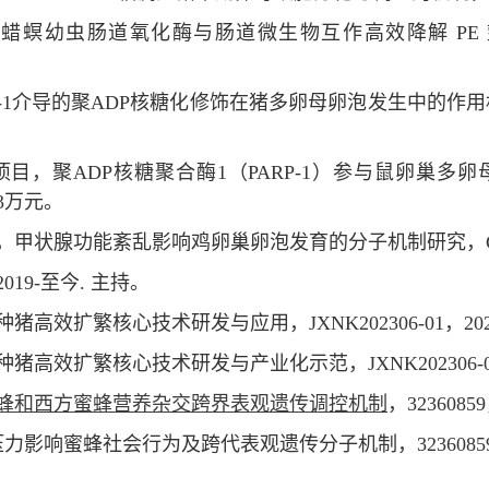
幼虫肠道氧化酶与肠道微生物互作高效降解 PE 塑料的分子机
1介导的聚ADP核糖化修饰在猪多卵母卵泡发生中的作用机制研究, 20
项目，聚ADP核糖聚合酶1（PARP-1）参与鼠卵巢多
持，3万元。
状腺功能紊乱影响鸡卵巢卵泡发育的分子机制研究，GJJ19024
19-至今. 主持。
效扩繁核心技术研发与应用，JXNK202306-01，2026.
种猪高效扩繁核心技术研发与产业化示范，JXNK202306-01，
蜂和西方蜜蜂营养杂交跨界表观遗传调控机制
，32360859
影响蜜蜂社会行为及跨代表观遗传分子机制，32360859，20