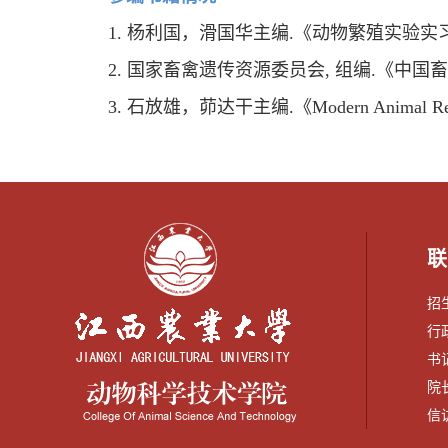
1. 杨利国
，滑国华主编.《动物繁殖实验实习教程》（
2. 国家畜禽遗传资源委员会, 组编.《中国畜禽
3. 石放雄，茆达干主编.《Modern Animal Repr
联
招生
行政
书记
院长
信访