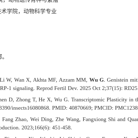
医学院，动物遗传育种与繁殖
学技术学院，动物科学专业
部。
, Li W, Wan X, Akhta MF, Azzam MM,
Wu G
.
Genistein mi
ARP-1 signaling. Reprod Fertil Dev. 2025 Oct 2;37(15):
RD251
en D, Zhong T, He X, Wu G. Transcriptomic Plasticity in t
 10.3390/insects16080868. PMID: 40870669; PMCID: PMC1238
ang Zhao, Wei Ding, Zhe Wang, Fangxiong Shi and Quanwei
roduction. 2023;166(6): 451-458.