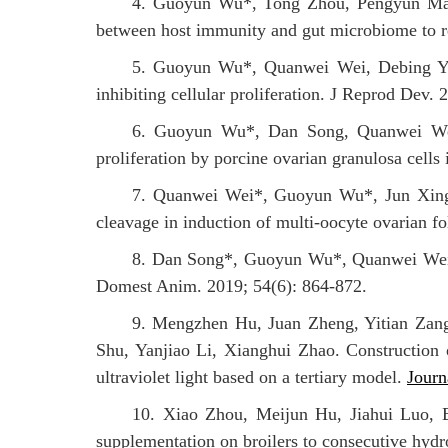
4. Guoyun Wu*, Tong Zhou, Pengyun Ma, 
between host immunity and gut microbiome to res
5. Guoyun Wu*, Quanwei Wei, Debing Yu a
inhibiting cellular proliferation. J Reprod Dev. 
6. Guoyun Wu*, Dan Song, Quanwei Wei, 
proliferation by porcine ovarian granulosa cells
7. Quanwei Wei*, Guoyun Wu*, Jun Xing,
cleavage in induction of multi-oocyte ovarian fo
8. Dan Song*, Guoyun Wu*, Quanwei Wei, F
Domest Anim. 2019; 54(6): 864-872.
9. Mengzhen Hu, Juan Zheng, Yitian Za
Shu, Yanjiao Li, Xianghui Zhao. Construction o
ultraviolet light based on a tertiary model.
Journ
10. Xiao Zhou, Meijun Hu, Jiahui Luo, 
supplementation on broilers to consecutive hyd