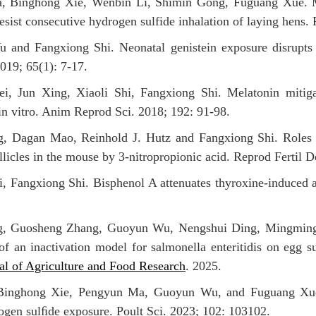
Binghong Xie, Wenbin Li, Shimin Gong, Fuguang Xue. Mech
ist consecutive hydrogen sulfide inhalation of laying hens. 
nd Fangxiong Shi. Neonatal genistein exposure disrupts 
2019; 65(1): 7-17.
Jun Xing, Xiaoli Shi, Fangxiong Shi. Melatonin mitigate
 in vitro. Anim Reprod Sci. 2018; 192: 91-98.
 Dagan Mao, Reinhold J. Hutz and Fangxiong Shi. Roles o
llicles in the mouse by 3-nitropropionic acid. Reprod Fertil 
angxiong Shi. Bisphenol A attenuates thyroxine-induced apo
ng, Guosheng Zhang, Guoyun Wu, Nengshui Ding, Mingmin
f an inactivation model for salmonella enteritidis on egg su
al of Agriculture and Food Research
. 2025.
Binghong Xie, Pengyun Ma, Guoyun Wu, and Fuguang Xue. R
rogen sulﬁde exposure. Poult Sci. 2023; 102: 103102.