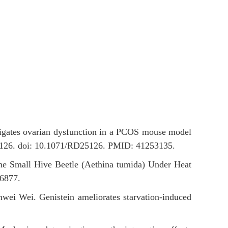
tigates ovarian dysfunction in a PCOS mouse model
26. doi: 10.1071/RD25126. PMID: 41253135.
he Small Hive Beetle (Aethina tumida) Under Heat
6877.
 Wei. Genistein ameliorates starvation-induced