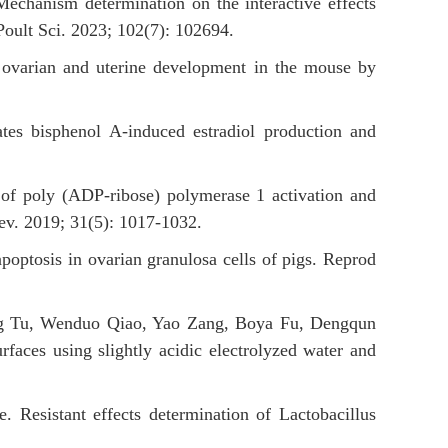
anism determination on the interactive effects
Poult Sci. 2023; 102(7): 102694.
ovarian and uterine development in the mouse by
s bisphenol A-induced estradiol production and
f poly (ADP-ribose) polymerase 1 activation and
Dev. 2019; 31(5): 1017-1032.
ptosis in ovarian granulosa cells of pigs. Reprod
g Tu, Wenduo Qiao, Yao Zang, Boya Fu, Dengqun
rfaces using slightly acidic electrolyzed water and
esistant effects determination of Lactobacillus