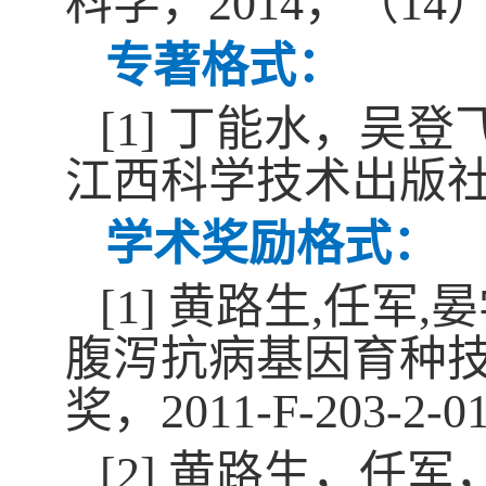
科学，
2014
，（
14
专著格式：
[1]
丁能水，吴登
江西科学技术出版
学术奖励格式：
[1]
黄路生
,
任军
,
晏
腹泻抗病基因育种
奖，
2011-F-203-2-0
[2]
黄路生，任军