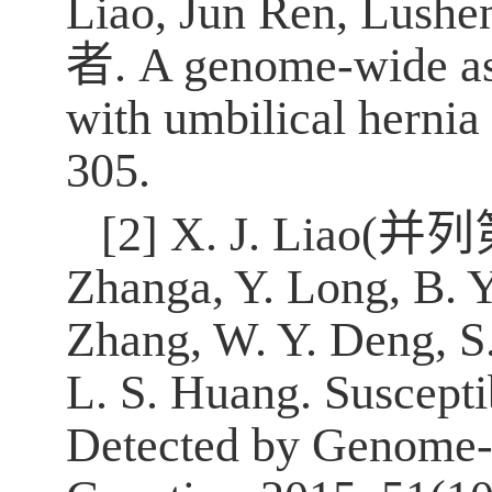
Liao, Jun Ren, Lush
者
. A genome-wide as
with umbilical hernia 
305.
[2] X. J. Liao(
并列
Zhanga, Y. Long, B. Y
Zhang, W. Y. Deng, S.
L. S. Huang. Suscepti
Detected by Genome-W