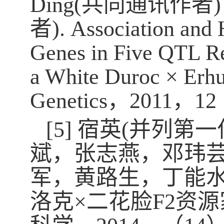
Ding(
共同通讯作者
)
者
).
Association and 
Genes in Five QTL Re
a White Duroc
×
Erhu
Genetics
，
2011
，
12
[5]
宿英
(
并列第一
斌，张志燕，邓玮
军，黄路生，丁能
洛克×二花脸
F2
资源