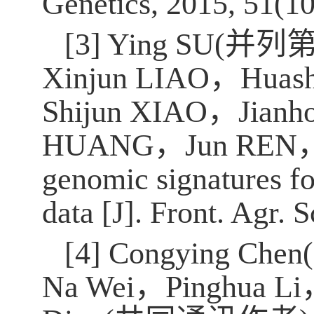
Genetics, 2015, 51(1
[3] Ying SU(
并列
Xinjun LIAO
，
Huash
Shijun XIAO
，
Jian
HUANG
，
Jun REN
genomic signatures fo
data [J]. Front. Agr. S
[4] Congying Chen(
Na Wei
，
Pinghua Li