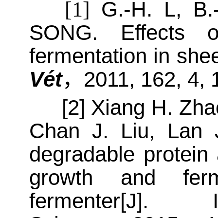
G.-H. L, B
[1]
SONG
.
Effects of
fermentation in she
Vét
，
2011, 162, 4,
[2]
Xiang H. Zha
Chan J. Liu, Lan 
degradable protein 
growth and ferm
fermenter
[J].
Ita