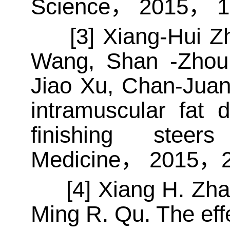
Science
，
2015
，
1
[3]
Xiang-Hui Z
Wang, Shan -Zhou,
Jiao Xu, Chan-Juan
intramuscular fat 
finishing steers
Medicine
，
2015
，
[4]
Xiang H. Zhao
Ming R. Qu. The effe