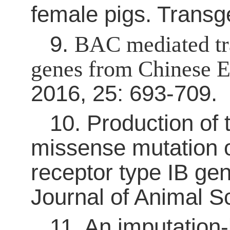
female pigs. Transg
9
.
BAC mediated tr
genes from Chinese E
2016,
25
:
693-709.
10
. Production of
missense mutation o
receptor type IB gen
Journal of Animal S
11
. An imputation