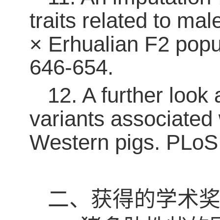
traits related to ma
×
Erhualian F2 popu
646-654.
12
. A further loo
variants associated
Western pigs. PLoS
二、获得的学术