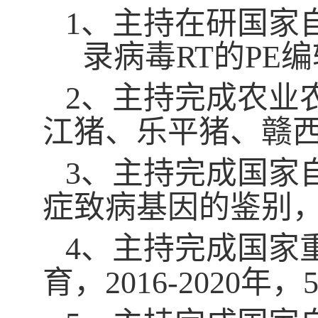
1、
主持在研国家
录病毒
R
T
的
P
E
编
2
、
主持完成农业
江猪、乐平猪、赣
3
、主持
完成
国家
症致病基因的鉴别
4
、
主持完成国家
育
，
2016-2020
年，
5