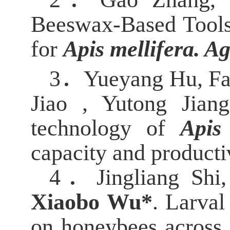
Beeswax-Based Tools
for
Apis mellifera. Ag
3．
Yueyang Hu, Fa
Jiao , Yutong Jia
technology of
Apis
capacity and product
4．
Jingliang Sh
Xiaobo Wu*
.
Larval 
on honeybees across 