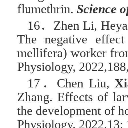
flumethrin.
Science of
16．
Zhen Li, Heya
The negative effect
mellifera) worker fro
Physiology, 2022,188
17．
Chen Liu,
X
Zhang. Effects of lar
the development of h
Physiology, 2022,13: