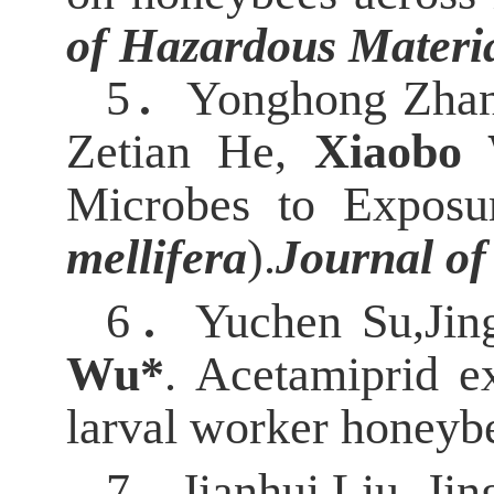
of Hazardous Materi
5．
Yonghong Zhang
Zetian He,
Xiaobo
Microbes to Exposur
mellifera
).
Journal of
6．
Yuchen Su,Jin
Wu*
. Acetamiprid e
larval worker honeyb
7．
Jianhui Liu, Ji