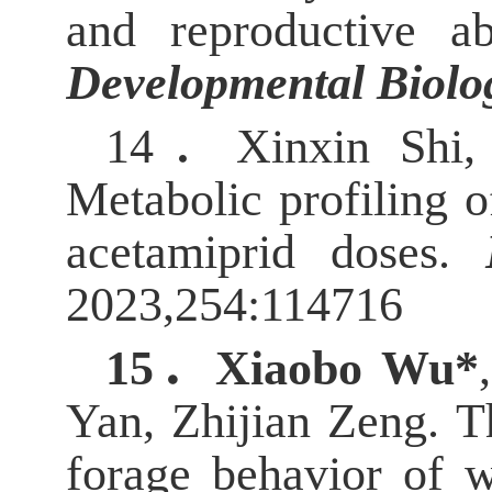
and reproductive ab
Developmental Biolo
14．
Xinxin Shi,
Metabolic profiling 
acetamiprid doses.
2023,254:114716
15．
Xiaobo Wu*
Yan, Zhijian Zeng. T
forage behavior of w