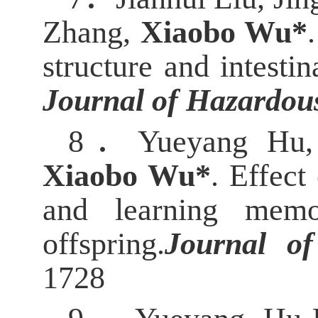
Zhang,
Xiaobo Wu*
.
structure and intesti
Journal of Hazardou
8．
Yueyang Hu,
Xiaobo Wu*
.
Effect 
and learning mem
offspring.
Journal of
1728