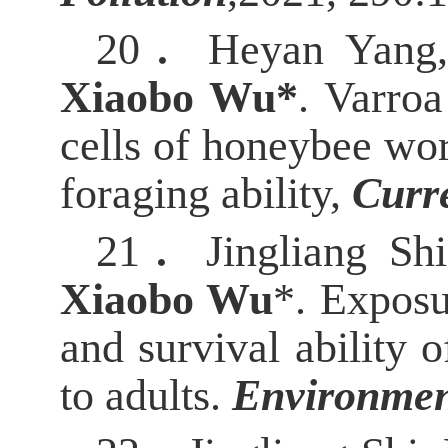
20．
Heyan Yang,
Xiaobo Wu*
. Varroa
cells of honeybee wo
foraging ability,
Curr
21．
Jingliang Sh
Xiaobo Wu
*. Exposu
and survival ability 
to adults.
Environment