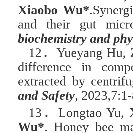
Xiaobo Wu*
.
Synergi
and their gut micro
biochemistry and phy
12．
Yueyang Hu, 
difference in comp
extracted by centrif
and Safety
, 2023,7:1-
13．
Longtao Yu, 
Wu*
.
Honey bee mat