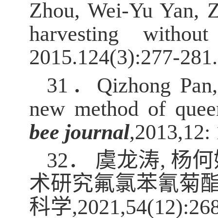
Zhou, Wei-Yu Yan, Z
harvesting withou
2015.124(3):277-281.
31．
Qizhong Pan
new method of queen
bee journal
,2013,12:
32．
虞龙涛, 杨何
术研究氟氯苯氰菊酯
科学,2021,54(12):26