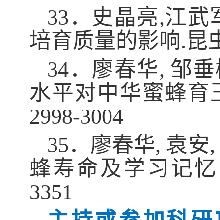
33．
史晶亮,江武军
培育质量的影响.昆虫学报,2
34．
廖春华, 邹垂
水平对中华蜜蜂育王质
2998-3004
35．
廖春华, 袁安
蜂寿命及学习记忆的影响.
3351