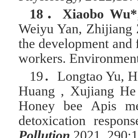
18．
Xiaobo Wu*
Weiyu Yan, Zhijiang 
the development and f
workers. Environment
19．
Longtao Yu, H
Huang , Xujiang He
Honey bee Apis mel
detoxication respons
Pollution
,2021, 290: