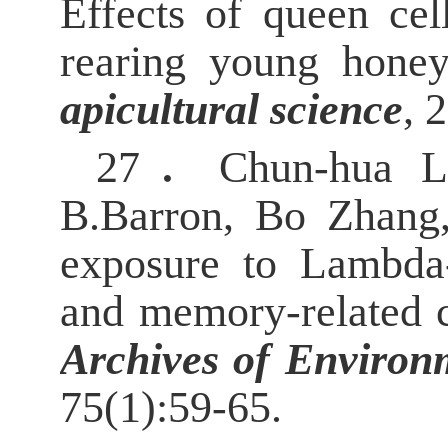
Effects of queen ce
rearing young hone
apicultural science
, 
27．
Chun-hua L
B.Barron, Bo Zhang
exposure to Lambda-C
and memory-related c
Archives of Environ
75(1):59-65.