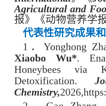
Agricultural and Fo
报》《动物营养学
代表性研究成果和
1．Yonghong Zhang
Xiaobo Wu*
. Ena
Honeybees via K
Detoxification.
J
Chemistry
,
2026,https
2．Gao Zhang, W