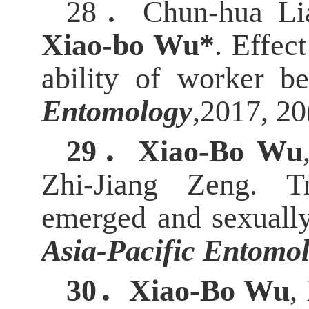
28．
Chun-hua Li
Xiao-bo Wu*
. Effec
ability of worker b
Entomology
,2017,
20
29．
Xiao-Bo Wu
Zhi-Jiang Zeng. T
emerged and sexuall
Asia-Pacific Entomo
30．
Xiao-Bo Wu
,