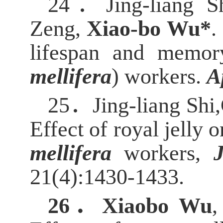
24．
Jing-liang 
Zeng,
Xiao-bo Wu*
.
lifespan and memory
mellifera
) workers.
A
25．
Jing-liang Sh
Effect of royal jelly 
mellifera
workers,
21(4):1430-1433.
26．
Xiaobo Wu
,