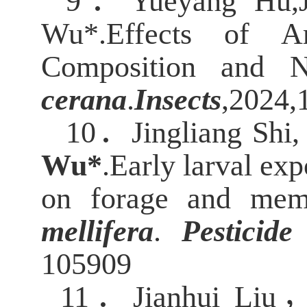
9．
Yueyang Hu,J
Wu*.
Effects of Ar
Composition and 
cerana
.
Insects
,2024
10．
Jingliang Sh
Wu
*
.
Early larval ex
on forage and mem
mellifera
.
Pesticide
105909
11．
Jianhui Li