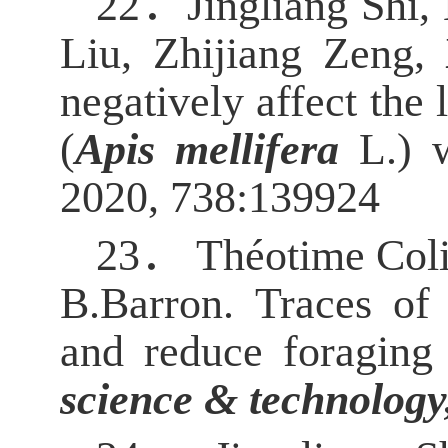
22．
Jingliang Shi
Liu, Zhijiang Zeng,
negatively affect the
(
Apis mellifera
L.) 
2020, 738:139924
23．
Théotime Coli
B.Barron. Traces of 
and reduce foraging
science & technology