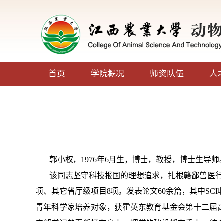
首页
学院概况
师资队伍
人
郭小权，
1976
年
6
月生，博士，教授，博士生导师
该同志坚守科技报国的理想追求，扎根赣鄱兽医
项、其它省厅级项目
8
项。发表论文
60
余篇，其中
SCI
青年科学家培养对象，获霍英东教育基金会第十二届高