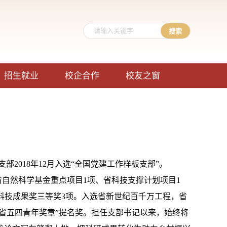
招生就业
校企合作
校友之窗
支部
2018
年
12
月入选“全国党建工作样板支部”。
省自然科学基金重点项目
1
项、省科技支撑计划项目
1
科技成果奖三等奖
3
项。入选省新世纪百千万工程，省
省五四青年奖章”提名奖。担任支部书记以来，始终将