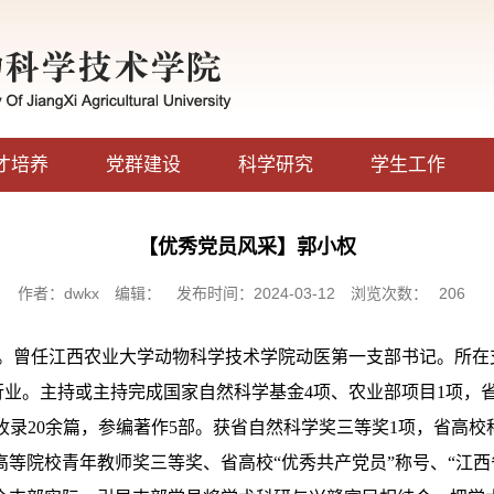
才培养
党群建设
科学研究
学生工作
【优秀党员风采】郭小权
作者：dwkx
编辑：
发布时间：2024-03-12
浏览次数：
206
。曾任江西农业大学动物科学技术学院动医第一支部书记。所在
行业。主持或主持完成国家自然科学基金
4
项、农业部项目
1
项，
收录
20
余篇，参编著作
5
部。获省自然科学奖三等奖
1
项，省高校
等院校青年教师奖三等奖、省高校“优秀共产党员”称号、“江西